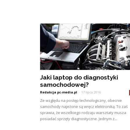
Jaki laptop do diagnostyki
samochodowej?
Redakcja pc-media.pl
-
17 lipca 2016
Ze względu na postęp technologiczny, obecnie
samochody najeżone są wręcz elektroniką. To zaś
sprawia, że wszelkiego rodzaju warsztaty musza
posiadać sprzęty diagnostyczne. Jednym z...