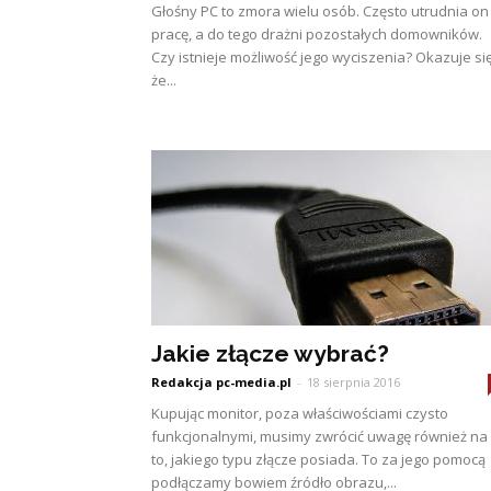
Głośny PC to zmora wielu osób. Często utrudnia on
pracę, a do tego drażni pozostałych domowników.
Czy istnieje możliwość jego wyciszenia? Okazuje się
że...
Jakie złącze wybrać?
Redakcja pc-media.pl
-
18 sierpnia 2016
Kupując monitor, poza właściwościami czysto
funkcjonalnymi, musimy zwrócić uwagę również na
to, jakiego typu złącze posiada. To za jego pomocą
podłączamy bowiem źródło obrazu,...