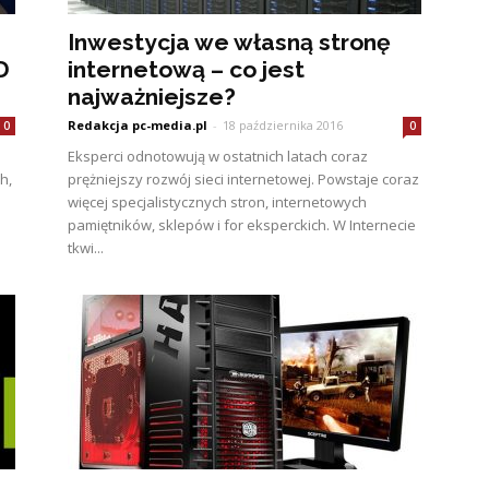
Inwestycja we własną stronę
D
internetową – co jest
najważniejsze?
Redakcja pc-media.pl
-
18 października 2016
0
0
Eksperci odnotowują w ostatnich latach coraz
h,
prężniejszy rozwój sieci internetowej. Powstaje coraz
więcej specjalistycznych stron, internetowych
pamiętników, sklepów i for eksperckich. W Internecie
tkwi...