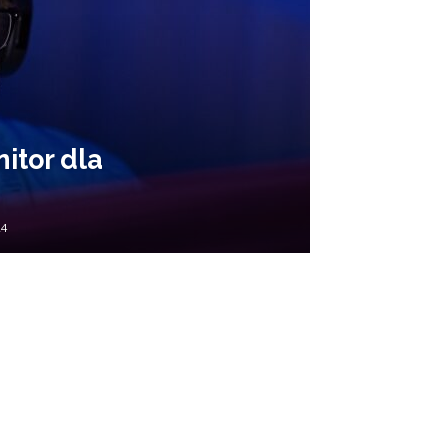
itor dla
24