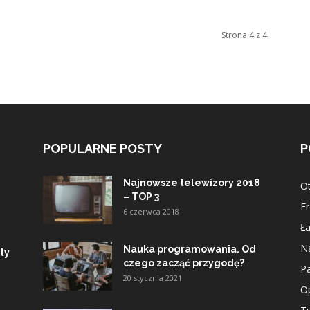
Strona 4 z 4
POPULARNE POSTY
P
Najnowsze telewizory 2018
O
– TOP 3
Fr
6 czerwca 2018
Ła
Na
Nauka programowania. Od
ty
czego zacząć przygodę?
Pa
20 stycznia 2021
Op