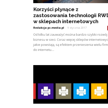
Korzyści płynące z
zastosowania technologii RW
w sklepach internetowych
Redakcja pc-media.pl
-
9 stycznia 2017
Od kilku lat zauważyć można bardzo szybki rozwój
biznesu w sieci. Coraz więcej sklepów internetowyc
jakie powstają, są efektem przeniesienia wielu firm
do internetu....