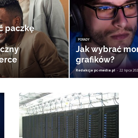
ć paczkę
PORADY
yczny
Jak wybrać mon
erce
grafików?
Redakcja pc-media.pl
-
22 lipca 20