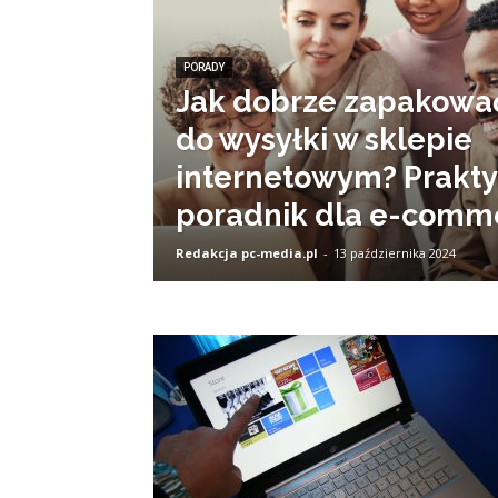
PORADY
Jak dobrze zapakowa
do wysyłki w sklepie
internetowym? Prakt
poradnik dla e-comm
Redakcja pc-media.pl
-
13 października 2024