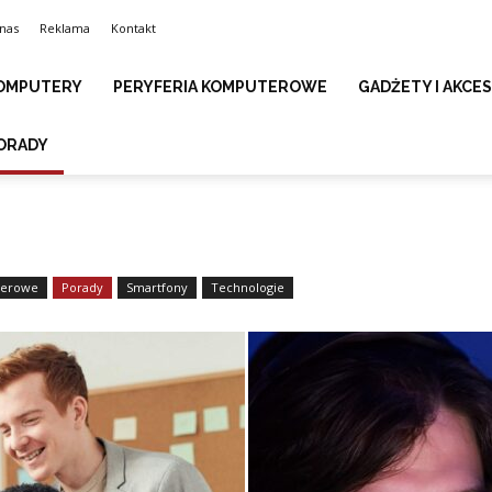
nas
Reklama
Kontakt
OMPUTERY
PERYFERIA KOMPUTEROWE
GADŻETY I AKCE
ORADY
terowe
Porady
Smartfony
Technologie