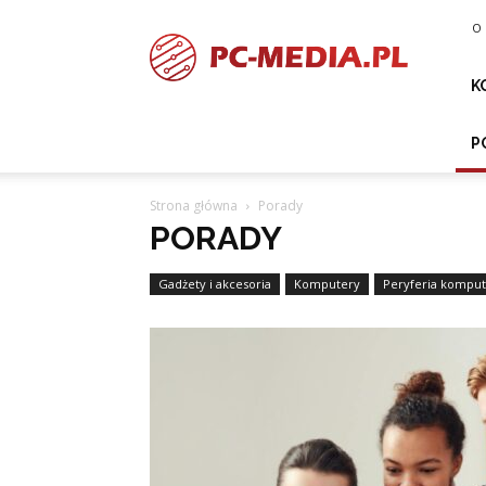
PC-
O 
media.pl
K
P
Strona główna
Porady
PORADY
Gadżety i akcesoria
Komputery
Peryferia kompu