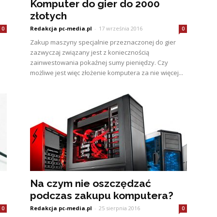
Komputer do gier do 2000
złotych
Redakcja pc-media.pl
-
17 września 2016
0
0
Zakup maszyny specjalnie przeznaczonej do gier
zazwyczaj związany jest z koniecznością
zainwestowania pokaźnej sumy pieniędzy. Czy
możliwe jest więc złożenie komputera za nie więcej...
Na czym nie oszczędzać
podczas zakupu komputera?
Redakcja pc-media.pl
-
25 sierpnia 2016
0
0