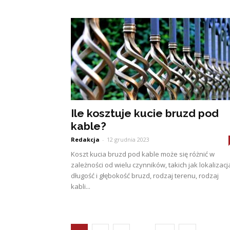
Ile kosztuje kucie bruzd pod
kable?
Redakcja
-
12 grudnia 2023
Koszt kucia bruzd pod kable może się różnić w
zależności od wielu czynników, takich jak lokalizacj
długość i głębokość bruzd, rodzaj terenu, rodzaj
kabli...