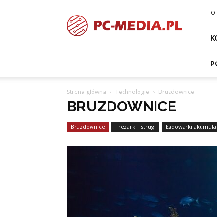
PC-
O 
media.pl
K
P
Strona główna
Technologie
Bruzdownice
BRUZDOWNICE
Bruzdownice
Frezarki i strugi
Ładowarki akumulato