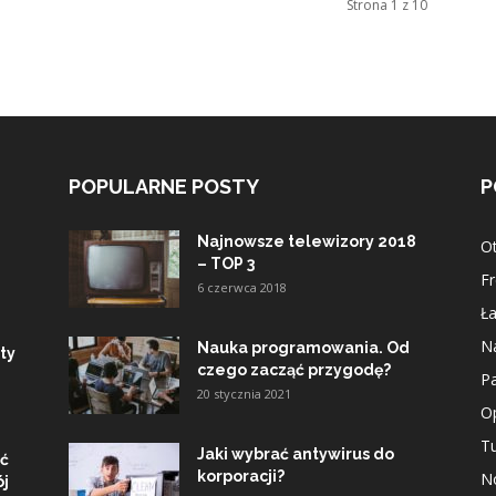
Strona 1 z 10
POPULARNE POSTY
P
Najnowsze telewizory 2018
O
– TOP 3
Fr
6 czerwca 2018
Ła
Na
Nauka programowania. Od
ty
czego zacząć przygodę?
Pa
20 stycznia 2021
Op
Tu
Jaki wybrać antywirus do
ać
korporacji?
No
ój