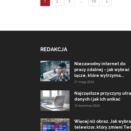
...
1
2
3
10
REDAKCJA
Niezawodny internet do
pracy zdalnej – jak wybrać
łącze, które wytrzyma...
21 maja 2026
Najczęstsze przyczyny utra
danych i jak ich unikać
13 kwietnia 2026
Więcej niż obraz. Jak wybr
telewizor, który zmieni Tw