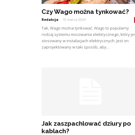
Czy Wago można tynkować?
Redakcja
-
10 marca 2024
Tak, Wago można tynkować. Wago to popularny
rodzaj systemu mocowania elektrycznego, który je
stosowany w instalacjach elektrycznych. Jest on
zaprojektowany w taki sposób, aby...
Jak zaszpachlować dziury po
kablach?