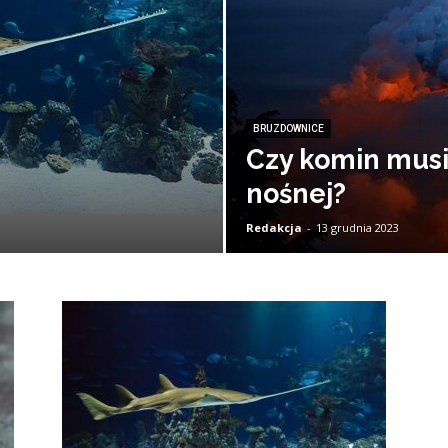
BRUZDOWNICE
Czy komin musi 
nośnej?
Redakcja
-
13 grudnia 2023