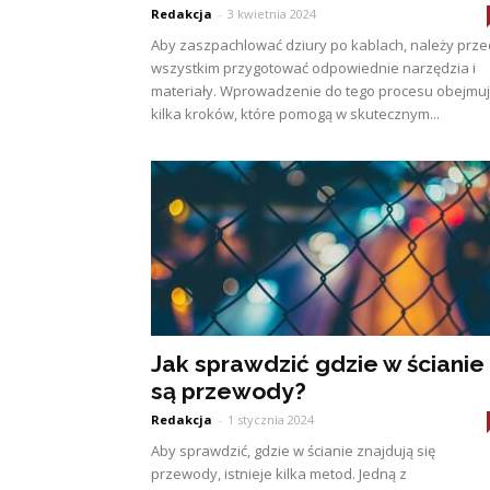
Redakcja
-
3 kwietnia 2024
Aby zaszpachlować dziury po kablach, należy prz
wszystkim przygotować odpowiednie narzędzia i
materiały. Wprowadzenie do tego procesu obejmu
kilka kroków, które pomogą w skutecznym...
Jak sprawdzić gdzie w ścianie
są przewody?
Redakcja
-
1 stycznia 2024
Aby sprawdzić, gdzie w ścianie znajdują się
przewody, istnieje kilka metod. Jedną z