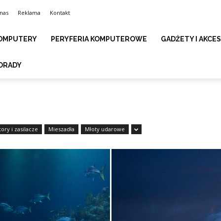
nas
Reklama
Kontakt
OMPUTERY
PERYFERIA KOMPUTEROWE
GADŻETY I AKCE
ORADY
ry i zasilacze
Mieszadła
Młoty udarowe