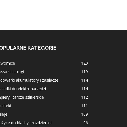
OPULARNE KATEGORIE
twornice
120
ezarki i strugi
119
dowarki akumulatory i zasilacze
114
sadki do elektronarzędzi
114
piery i tarcze szlifierskie
112
alarki
111
leje
109
życe do blachy i rozdzieraki
96