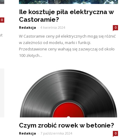
Ile kosztuje piła elektryczna w
Castoramie?
0
Redakcja
-
4 kwietnia 2024
0
st
W Castoramie ceny pił elektrycznych mogą się różnić
w zależności od modelu, marki i funkcji.
Przedstawione ceny wahają się zazwyczaj od około
100 złotych...
Czym zrobić rowek w betonie?
Redakcja
-
7 października 2024
0