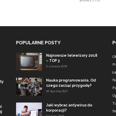
Strona 2 z 172
POPULARNE POSTY
P
Najnowsze telewizory 2018
O
– TOP 3
Fr
6 czerwca 2018
Ła
Na
Nauka programowania. Od
ty
czego zacząć przygodę?
Pa
20 stycznia 2021
Op
Tu
Jaki wybrać antywirus do
ać
korporacji?
No
ój
6 lutego 2019