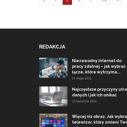
1
2
3
172
REDAKCJA
Niezawodny internet do
pracy zdalnej – jak wybrać
łącze, które wytrzyma...
21 maja 2026
Najczęstsze przyczyny utra
danych i jak ich unikać
13 kwietnia 2026
Więcej niż obraz. Jak wybr
telewizor, który zmieni Tw