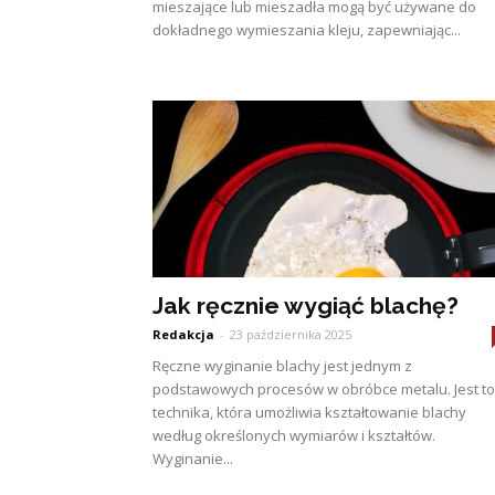
mieszające lub mieszadła mogą być używane do
dokładnego wymieszania kleju, zapewniając...
Jak ręcznie wygiąć blachę?
Redakcja
-
23 października 2025
Ręczne wyginanie blachy jest jednym z
podstawowych procesów w obróbce metalu. Jest to
technika, która umożliwia kształtowanie blachy
według określonych wymiarów i kształtów.
Wyginanie...