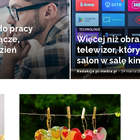
do pracy
TECHNOLOGIE
ącze,
Więcej niż obra
zień
telewizor, któr
salon w salę k
Redakcja pc-media.pl
-
24 marca 2