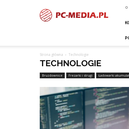
PC-
O 
media.pl
K
P
Strona główna
Technologie
TECHNOLOGIE
Bruzdownice
Frezarki i strugi
Ładowarki akumulato