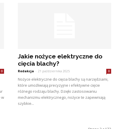
Jakie nożyce elektryczne do
cięcia blachy?
Redakcja
-
21 października 2025
0
0
Nożyce elektryczne do cięcia blachy są narzędziami,
które umożliwiają precyzyjne i efektywne cięcie
ur
różnego rodzaju blachy. Dzięki zastosowaniu
ę w
mechanizmu elektrycznego, nożyce te zapewniają
szybkie...