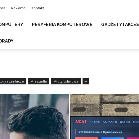
nas
Reklama
Kontakt
OMPUTERY
PERYFERIA KOMPUTEROWE
GADŻETY I AKCE
ORADY
ry i zasilacze
Mieszadła
Młoty udarowe