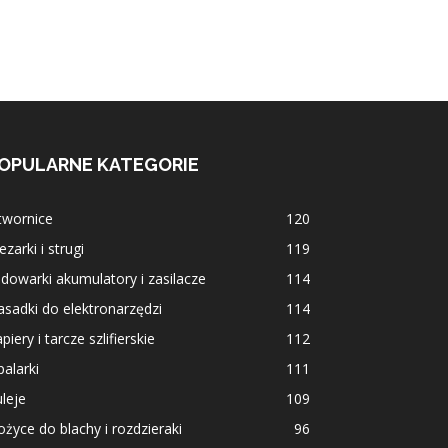
OPULARNE KATEGORIE
twornice
120
ezarki i strugi
119
dowarki akumulatory i zasilacze
114
sadki do elektronarzędzi
114
piery i tarcze szlifierskie
112
alarki
111
leje
109
życe do blachy i rozdzieraki
96