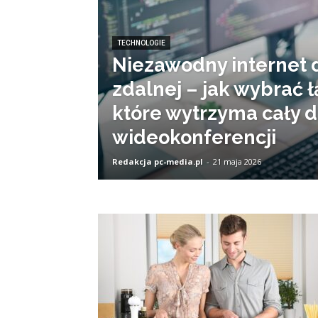
TECHNOLOGIE
Niezawodny internet 
zdalnej – jak wybrać ł
które wytrzyma cały d
wideokonferencji
Redakcja pc-media.pl
-
21 maja 2026