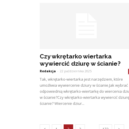
Czy wkrętarko wiertarka
wywiercić dziurę w ścianie?
Redakcja
-
22 października 2025
Tak, wkrętarko-wiertarka jest narzędziem, które
umożliwia wywiercenie dziury w ścianie.Jak wybrać
odpowiednią wkrętarko-wiertarkę do wiercenia dzi
w ścianie?Czy wkrętarko-wiertarka wywiercić dziur
ścianie? Wiercenie dziur...
...