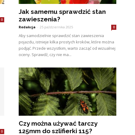
Jak samemu sprawdzić stan
zawieszenia?
0
Redakcja
-
25 października 2025
0
Aby samodzielnie sprawdzić stan zawieszenia
pojazdu, istnieje kilka prostych kroków, które można
podjąć. Przede wszystkim, warto zacząć od wizualnej
oceny. Sprawdź, czy nie ma...
Czy można używać tarczy
125mm do szlifierki 115?
0