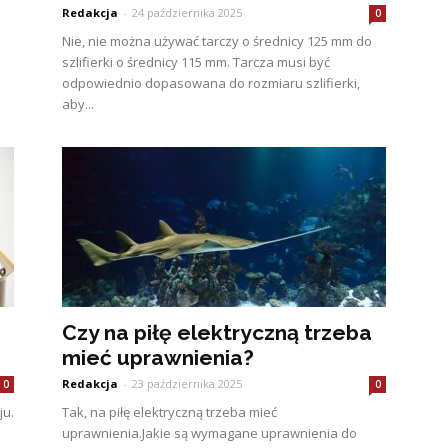
Redakcja
-
24 października 2025
0
Nie, nie można używać tarczy o średnicy 125 mm do
szlifierki o średnicy 115 mm. Tarcza musi być
odpowiednio dopasowana do rozmiaru szlifierki,
aby...
Czy na piłę elektryczną trzeba
mieć uprawnienia?
Redakcja
-
23 października 2025
0
0
ju.
Tak, na piłę elektryczną trzeba mieć
uprawnienia.Jakie są wymagane uprawnienia do