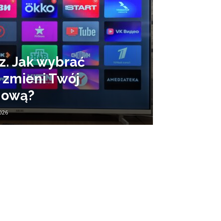
z. Jak wybrać
y zmieni Twój
inową?
026