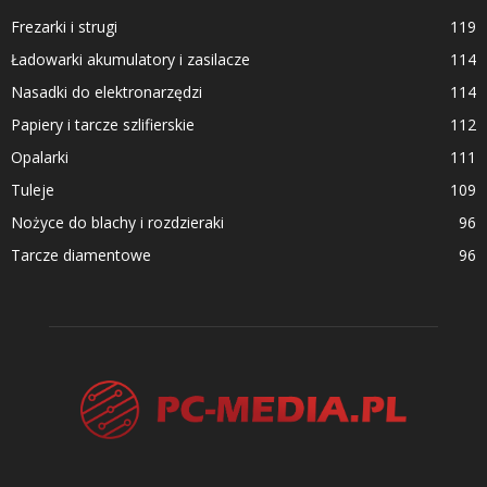
Frezarki i strugi
119
Ładowarki akumulatory i zasilacze
114
Nasadki do elektronarzędzi
114
Papiery i tarcze szlifierskie
112
Opalarki
111
Tuleje
109
Nożyce do blachy i rozdzieraki
96
Tarcze diamentowe
96