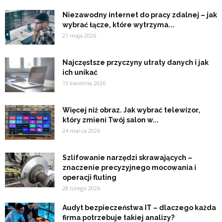
Niezawodny internet do pracy zdalnej – jak
wybrać łącze, które wytrzyma...
21 maja 2026
Najczęstsze przyczyny utraty danych i jak
ich unikać
13 kwietnia 2026
Więcej niż obraz. Jak wybrać telewizor,
który zmieni Twój salon w...
24 marca 2026
Szlifowanie narzędzi skrawających –
znaczenie precyzyjnego mocowania i
operacji fluting
28 lutego 2026
Audyt bezpieczeństwa IT – dlaczego każda
firma potrzebuje takiej analizy?