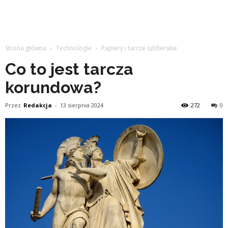
Strona główna
Technologie
Papiery i tarcze szlifierskie
Co to jest tarcza
korundowa?
Przez
Redakcja
-
13 sierpnia 2024
272
0