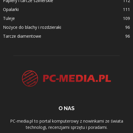
Papiery i tarcze szlifierskie
112
Opalarki
111
Tuleje
109
Nożyce do blachy i rozdzieraki
96
Tarcze diamentowe
96
O NAS
PC-media.pl to portal komputerowy z nowinkami ze świata
technologi, recenzjami sprzętu i poradami.