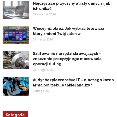
Najczęstsze przyczyny utraty danych i jak
ich unikać
13 kwietnia 2026
Więcej niż obraz. Jak wybrać telewizor,
który zmieni Twój salon w...
24 marca 2026
Szlifowanie narzędzi skrawających –
znaczenie precyzyjnego mocowania i
operacji fluting
28 lutego 2026
Audyt bezpieczeństwa IT – dlaczego każda
firma potrzebuje takiej analizy?
5 lutego 2026
Kategorie