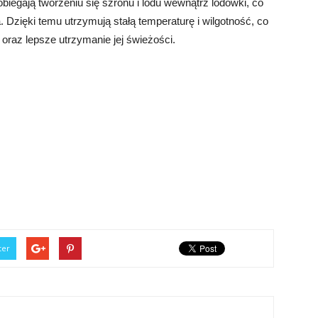
biegają tworzeniu się szronu i lodu wewnątrz lodówki, co
 Dzięki temu utrzymują stałą temperaturę i wilgotność, co
raz lepsze utrzymanie jej świeżości.
ter