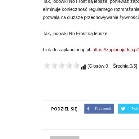
Tak, lodówki No Frost są lepsze, ponieważ zapo
eliminuje konieczność regularnego rozmrażania.
pozwala na dłuższe przechowywanie żywności o
Tak, lodówki No Frost są lepsze.
Link do zaplanujurlop.pl:
https://zaplanujurlop.pl/
[Głosów:0 Średnia:0/5]
PODZIEL SIĘ
Facebook
Twit