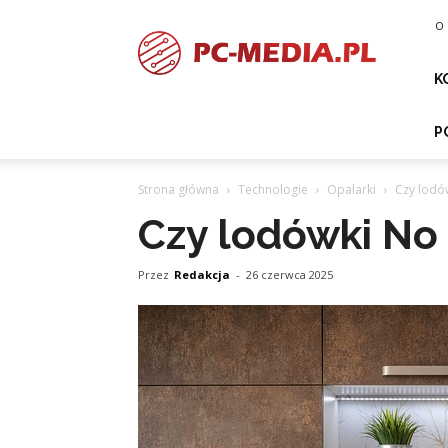
PC-
O 
media.pl
K
P
Strona główna
Technologie
Opalarki
Czy lodów
Czy lodówki No 
Przez
Redakcja
-
26 czerwca 2025