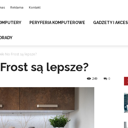
nas
Reklama
Kontakt
OMPUTERY
PERYFERIA KOMPUTEROWE
GADŻETY I AKCE
ORADY
ki No Frost są lepsze?
Frost są lepsze?
249
0