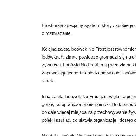
Frost mają specjalny system, który zapobiega 
o rozmrażanie.
Kolejną zaletą lodówek No Frost jest równomi
lodówkach, zimne powietrze gromadzi się na d
żywności. Lodówki No Frost mają wentylator, 
zapewniając jednolite chłodzenie w całej lodó
smak.
Inną zaletą lodówek No Frost jest większa poj
górze, co ogranicza przestrzeń w chłodziarce. 
co daje więcej miejsca na przechowywanie żyw
półek i szuflad, co ułatwia organizację i dost
Niestety, lodówki No Frost mają także pewne w