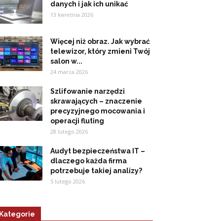
danych i jak ich unikać
13 kwietnia 2026
Więcej niż obraz. Jak wybrać
telewizor, który zmieni Twój
salon w...
24 marca 2026
Szlifowanie narzędzi
skrawających – znaczenie
precyzyjnego mocowania i
operacji fluting
28 lutego 2026
Audyt bezpieczeństwa IT –
dlaczego każda firma
potrzebuje takiej analizy?
5 lutego 2026
Kategorie