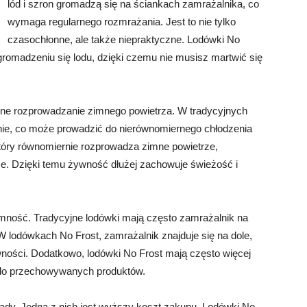
lód i szron gromadzą się na ściankach zamrażalnika, co
wymaga regularnego rozmrażania. Jest to nie tylko
czasochłonne, ale także niepraktyczne. Lodówki No
gromadzeniu się lodu, dzięki czemu nie musisz martwić się
erne rozprowadzanie zimnego powietrza. W tradycyjnych
nie, co może prowadzić do nierównomiernego chłodzenia
który równomiernie rozprowadza zimne powietrze,
wce. Dzięki temu żywność dłużej zachowuje świeżość i
emność. Tradycyjne lodówki mają często zamrażalnik na
W lodówkach No Frost, zamrażalnik znajduje się na dole,
ności. Dodatkowo, lodówki No Frost mają często więcej
ęp do przechowywanych produktów.
ady. Jedną z nich jest wyższy koszt zakupu. Lodówki No