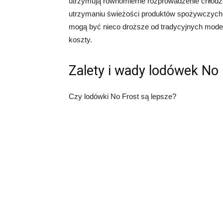
utrzymują równomierne rozprowadzenie chłodze
utrzymaniu świeżości produktów spożywczych n
mogą być nieco droższe od tradycyjnych model
koszty.
Zalety i wady lodówek No 
Czy lodówki No Frost są lepsze?