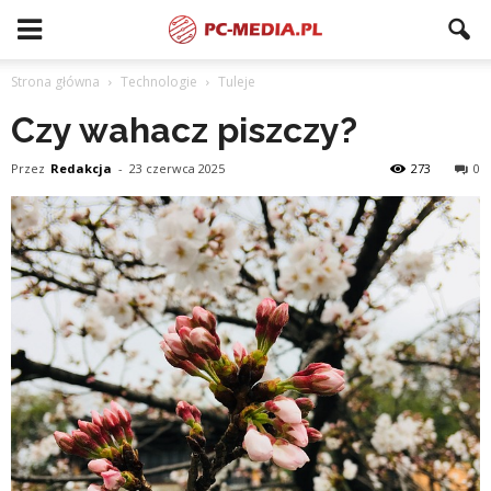
Strona główna
Technologie
Tuleje
Czy wahacz piszczy?
Przez
Redakcja
-
23 czerwca 2025
273
0