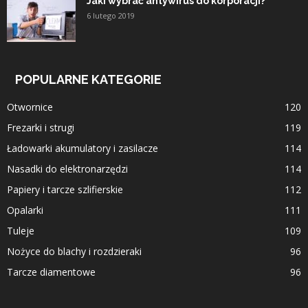
Jaki wybrać antywirus do korporacji?
6 lutego 2019
POPULARNE KATEGORIE
Otwornice
120
Frezarki i strugi
119
Ładowarki akumulatory i zasilacze
114
Nasadki do elektronarzędzi
114
Papiery i tarcze szlifierskie
112
Opalarki
111
Tuleje
109
Nożyce do blachy i rozdzieraki
96
Tarcze diamentowe
96