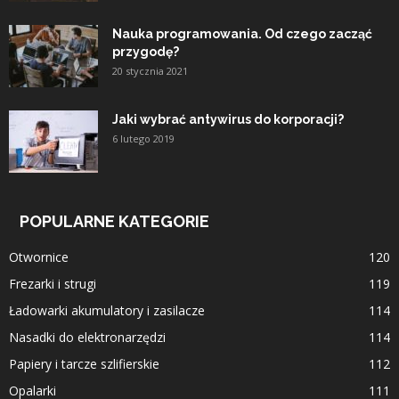
Nauka programowania. Od czego zacząć
przygodę?
20 stycznia 2021
Jaki wybrać antywirus do korporacji?
6 lutego 2019
POPULARNE KATEGORIE
Otwornice
120
Frezarki i strugi
119
Ładowarki akumulatory i zasilacze
114
Nasadki do elektronarzędzi
114
Papiery i tarcze szlifierskie
112
Opalarki
111