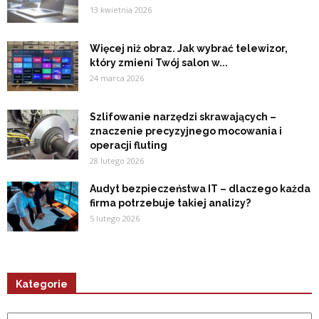
13 kwietnia 2026
Więcej niż obraz. Jak wybrać telewizor,
który zmieni Twój salon w...
24 marca 2026
Szlifowanie narzędzi skrawających –
znaczenie precyzyjnego mocowania i
operacji fluting
28 lutego 2026
Audyt bezpieczeństwa IT – dlaczego każda
firma potrzebuje takiej analizy?
5 lutego 2026
Kategorie
Kategorie