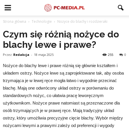
Strona główna
Technologie
Nożyce do blachy i rozdzieraki
Czym się różnią nożyce do
blachy lewe i prawe?
Przez
Redakcja
-
18 maja 2025
255
0
Nożyce do blachy lewe i prawe różnią się głównie kształtem i
układem ostrzy. Nożyce lewe są zaprojektowane tak, aby osoba
trzymająca je w lewej ręce mogła łatwo i wygodnie przecinać
blachę. Mają one odwrócony układ ostrzy w porównaniu do
standardowych nożyc, co ułatwia pracę leworęcznym
użytkownikom. Nożyce prawe natomiast są przeznaczone dla
osób trzymających je w prawej ręce. Mają tradycyjny układ
ostrzy, który umożliwia precyzyjne cięcie blachy. Wybór między
nożycami lewymi a prawymi zależy od preferencji i wygody