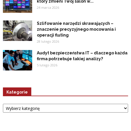
który zmieni Twój salon w...
24 marca 2026
Szlifowanie narzędzi skrawających –
znaczenie precyzyjnego mocowania i
operacji fluting
28 lutego 2026
Audyt bezpieczeństwa IT – dlaczego każda
firma potrzebuje takiej analizy?
5 lutego 2026
Kategorie
Kategorie