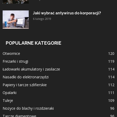
Jaki wybrać antywirus do korporacji?
6 lutego 2019
POPULARNE KATEGORIE
Otwornice
120
Frezarki i strugi
119
Ładowarki akumulatory i zasilacze
114
Nasadki do elektronarzędzi
114
Papiery i tarcze szlifierskie
112
Opalarki
111
Tuleje
109
Nożyce do blachy i rozdzieraki
96
Tarcze diamentowe
96