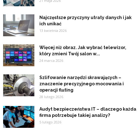
21 maja 2026
Najczęstsze przyczyny utraty danych i jak
ich unikać
13 kwietnia 2026
Więcej niż obraz. Jak wybrać telewizor,
który zmieni Twój salon w...
24 marca 2026
Szlifowanie narzędzi skrawających –
znaczenie precyzyjnego mocowania i
operacji fluting
28 lutego 2026
Audyt bezpieczeństwa IT – dlaczego każda
firma potrzebuje takiej analizy?
5 lutego 2026