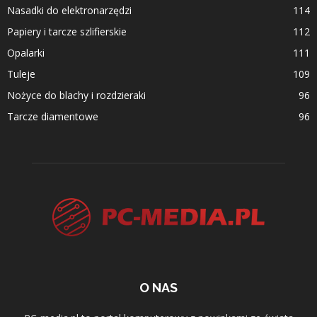
Nasadki do elektronarzędzi
114
Papiery i tarcze szlifierskie
112
Opalarki
111
Tuleje
109
Nożyce do blachy i rozdzieraki
96
Tarcze diamentowe
96
O NAS