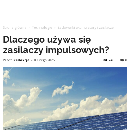
Strona główna
Technologie
Ładowarki akumulatory i zasilacze
Dlaczego używa się
zasilaczy impulsowych?
Przez
Redakcja
-
8 lutego 2025
246
0