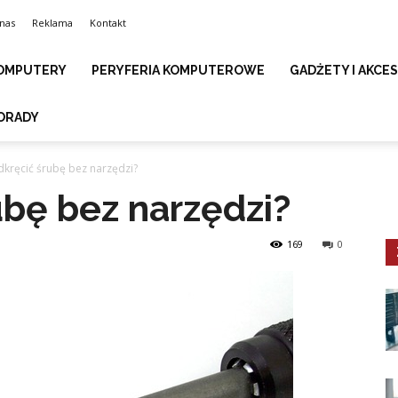
nas
Reklama
Kontakt
OMPUTERY
PERYFERIA KOMPUTEROWE
GADŻETY I AKCE
ORADY
dkręcić śrubę bez narzędzi?
ubę bez narzędzi?
169
0