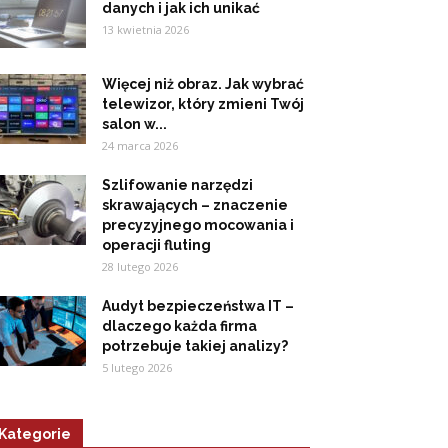
danych i jak ich unikać
13 kwietnia 2026
Więcej niż obraz. Jak wybrać
telewizor, który zmieni Twój
salon w...
24 marca 2026
Szlifowanie narzędzi
skrawających – znaczenie
precyzyjnego mocowania i
operacji fluting
28 lutego 2026
Audyt bezpieczeństwa IT –
dlaczego każda firma
potrzebuje takiej analizy?
5 lutego 2026
Kategorie