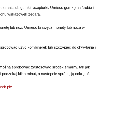
cierania lub gumki recepturki. Umieść gumkę na śrubie i
ruchu wskazówek zegara.
 monetę lub nóż. Umieść krawędź monety lub noża w
 spróbować użyć kombinerek lub szczypiec do chwytania i
, można spróbować zastosować środek smarny, tak jak
poczekaj kilka minut, a następnie spróbuj ją odkręcić.
eek.pl/: