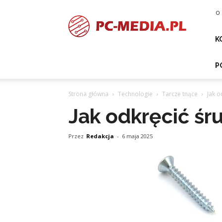
PC-
O 
media.pl
K
P
Strona główna
Technologie
Tarcze tnące
Jak o
Jak odkręcić śr
Przez
Redakcja
-
6 maja 2025