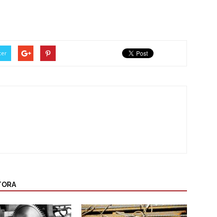
ter
TORA