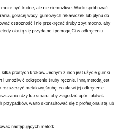
może być trudne, ale nie niemożliwe. Warto spróbować
erania, gorącej wody, gumowych rękawiczek lub płynu do
ować ostrożność i nie przekręcać śruby zbyt mocno, aby
 metody okażą się przydatne i pomogą Ci w odkręceniu
kilka prostych kroków. Jednym z nich jest użycie gumki
 i umożliwić odkręcenie śruby ręcznie. Inną metodą jest
y rozszerzyć metalową śrubę, co ułatwi jej odkręcenie.
czania rdzy lub smaru, aby złagodzić opór i ułatwić
 przypadków, warto skonsultować się z profesjonalistą lub
bować następujących metod: