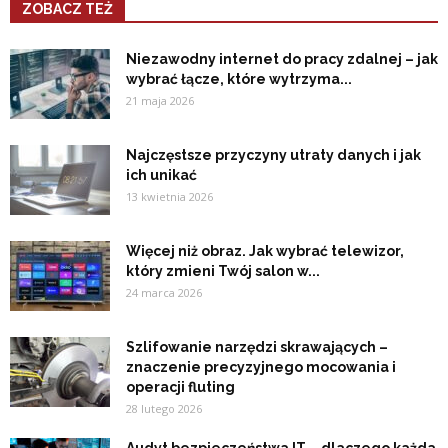
ZOBACZ TEŻ
Niezawodny internet do pracy zdalnej – jak
wybrać łącze, które wytrzyma...
21 maja 2026
Najczęstsze przyczyny utraty danych i jak
ich unikać
13 kwietnia 2026
Więcej niż obraz. Jak wybrać telewizor,
który zmieni Twój salon w...
24 marca 2026
Szlifowanie narzędzi skrawających –
znaczenie precyzyjnego mocowania i
operacji fluting
28 lutego 2026