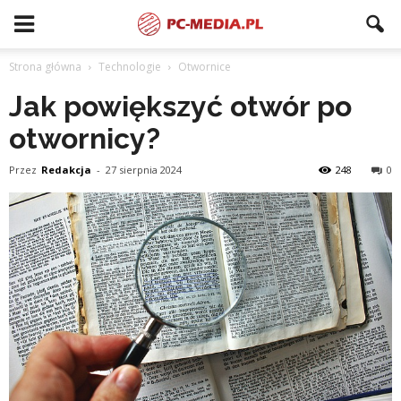
Strona główna
Technologie
Otwornice
Jak powiększyć otwór po
otwornicy?
Przez
Redakcja
-
27 sierpnia 2024
248
0