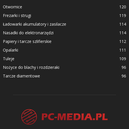
Otwornice
120
Frezarki i strugi
119
Ładowarki akumulatory i zasilacze
114
Nasadki do elektronarzędzi
114
Papiery i tarcze szlifierskie
112
Opalarki
111
Tuleje
109
Nożyce do blachy i rozdzieraki
96
Tarcze diamentowe
96