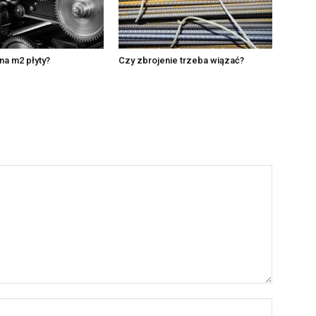
na m2 płyty?
Czy zbrojenie trzeba wiązać?