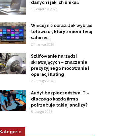
danych i jak ich unikać
13 kwietnia 2026
Więcej niż obraz. Jak wybrać
telewizor, który zmieni Twój
salon w...
24 marca 2026
Szlifowanie narzędzi
skrawających – znaczenie
precyzyjnego mocowania i
operacji fluting
28 lutego 2026
Audyt bezpieczeństwa IT –
dlaczego każda firma
potrzebuje takiej analizy?
5 lutego 2026
Kategorie