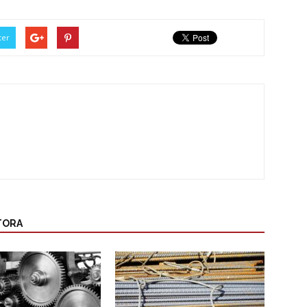
ter
TORA