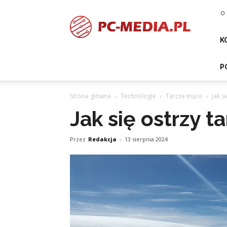
PC-
O 
media.pl
K
P
Strona główna
Technologie
Tarcze tnące
Jak s
Jak się ostrzy 
Przez
Redakcja
-
13 sierpnia 2024