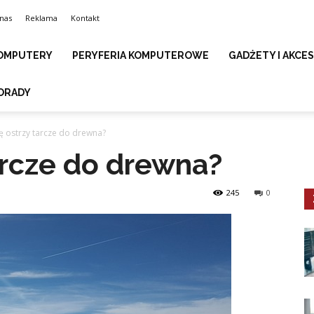
nas
Reklama
Kontakt
OMPUTERY
PERYFERIA KOMPUTEROWE
GADŻETY I AKCE
ORADY
ię ostrzy tarcze do drewna?
tarcze do drewna?
245
0