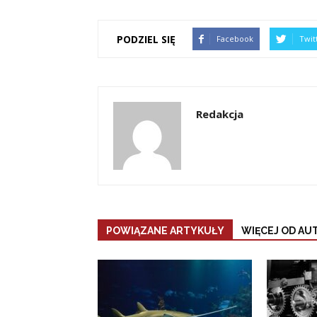
PODZIEL SIĘ
Facebook
Twit
Redakcja
POWIĄZANE ARTYKUŁY
WIĘCEJ OD AU