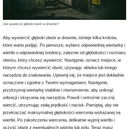
Jak wywiercić głęboki otwór w drewnie?
Aby wywiercić głęboki otwór w drewnie, istnieje kilka kroków,
które warto podjąć. Po pierwsze, wybierz odpowiednią wiertarkę i
wiertło o odpowiedniej średnicy, zależnie od głębokości i rozmiaru
otworu, który chcesz wywiercić. Następnie, oznacz miejsce, w
którym chcesz wywiercić otwór, używając ołówka lub innego
narzędzia do znakowania. Upewnij się, że miejsce jest dokładnie
oznaczone i zgodne z Twoimi wymaganiami. Następnie,
przytrzymaj wiertarkę stabilnie i równomiernie, aby uniknąć
wibracji i skręcania się narzędzia. Powoli i ostrożnie zacznij
wiercić, utrzymując stałą prędkość i nacisk. Pamiętaj, aby nie
przekraczać maksymalnej głębokości wiercenia wskazanej na
wiertle. Po zakończeniu wiercenia, delikatnie wyjmij wiertło i
oczyść otwór z ewentualnych wiórów lub pyłu. Teraz masz