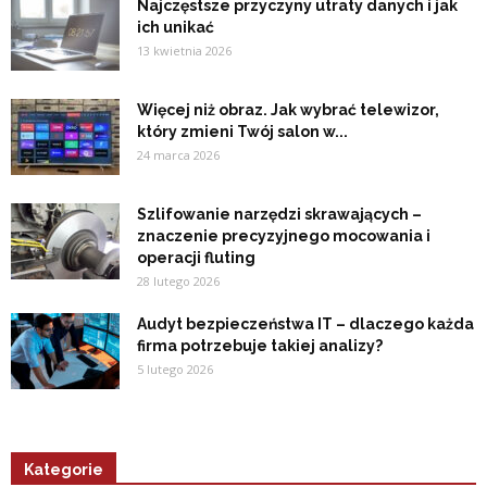
Najczęstsze przyczyny utraty danych i jak
ich unikać
13 kwietnia 2026
Więcej niż obraz. Jak wybrać telewizor,
który zmieni Twój salon w...
24 marca 2026
Szlifowanie narzędzi skrawających –
znaczenie precyzyjnego mocowania i
operacji fluting
28 lutego 2026
Audyt bezpieczeństwa IT – dlaczego każda
firma potrzebuje takiej analizy?
5 lutego 2026
Kategorie