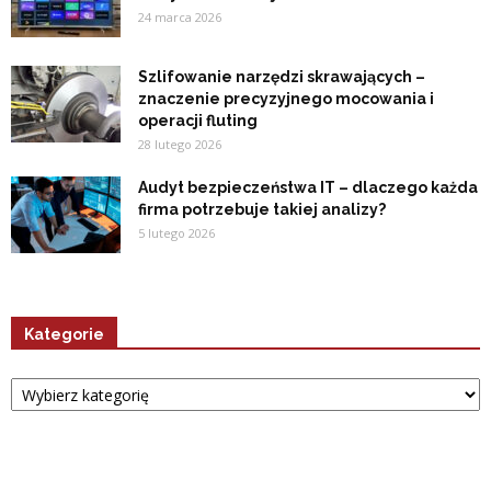
24 marca 2026
Szlifowanie narzędzi skrawających –
znaczenie precyzyjnego mocowania i
operacji fluting
28 lutego 2026
Audyt bezpieczeństwa IT – dlaczego każda
firma potrzebuje takiej analizy?
5 lutego 2026
Kategorie
Kategorie