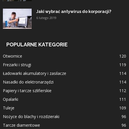
Jaki wybrać antywirus do korporacji?
6 lutego 2019
POPULARNE KATEGORIE
Otwornice
120
Frezarki i strugi
119
Ładowarki akumulatory i zasilacze
114
Nasadki do elektronarzędzi
114
Papiery i tarcze szlifierskie
112
Opalarki
111
Tuleje
109
Nożyce do blachy i rozdzieraki
96
Tarcze diamentowe
96