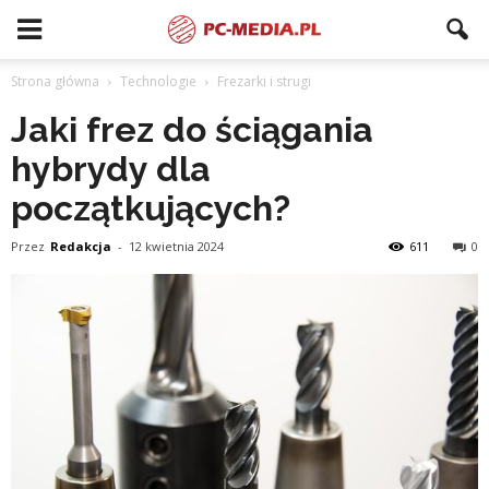
Strona główna
Technologie
Frezarki i strugi
Jaki frez do ściągania
hybrydy dla
początkujących?
Przez
Redakcja
-
12 kwietnia 2024
611
0