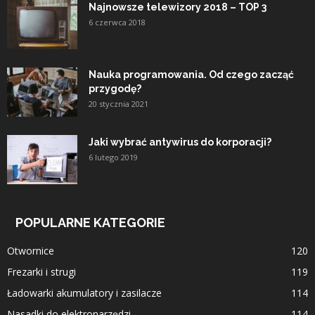
Najnowsze telewizory 2018 – TOP 3
6 czerwca 2018
Nauka programowania. Od czego zacząć
przygodę?
20 stycznia 2021
Jaki wybrać antywirus do korporacji?
6 lutego 2019
POPULARNE KATEGORIE
Otwornice
120
Frezarki i strugi
119
Ładowarki akumulatory i zasilacze
114
Nasadki do elektronarzędzi
114