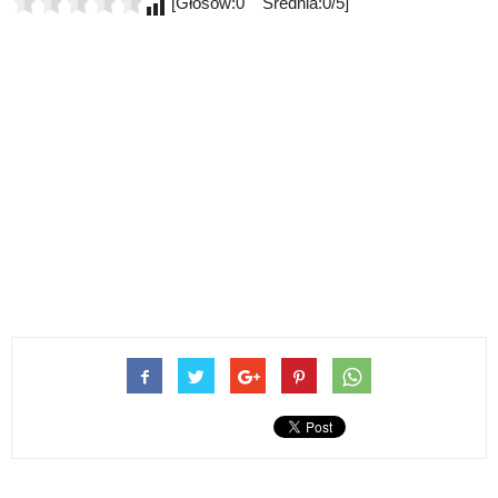
[Głosów:0 Średnia:0/5]