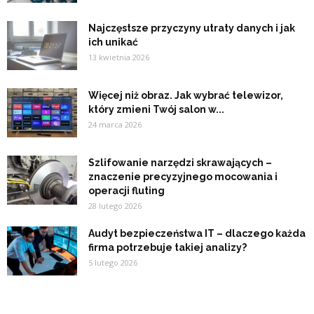
Najczęstsze przyczyny utraty danych i jak
ich unikać
13 kwietnia 2026
Więcej niż obraz. Jak wybrać telewizor,
który zmieni Twój salon w...
24 marca 2026
Szlifowanie narzędzi skrawających –
znaczenie precyzyjnego mocowania i
operacji fluting
28 lutego 2026
Audyt bezpieczeństwa IT – dlaczego każda
firma potrzebuje takiej analizy?
5 lutego 2026