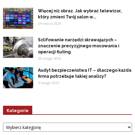
Więcej niż obraz. Jak wybrać telewizor,
który zmieni Twój salon w...
24 marca 2026
Szlifowanie narzędzi skrawających –
znaczenie precyzyjnego mocowania i
operacji fluting
28 lutego 2026
Audyt bezpieczeństwa IT – dlaczego każda
firma potrzebuje takiej analizy?
5 lutego 2026
Kategorie
Kategorie