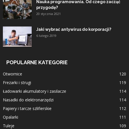
Nauka programowania. Od czego zacząć
przygodę?
20 stycznia 2021
Jaki wybrać antywirus do korporacji?
6 lutego 2019
POPULARNE KATEGORIE
Otwornice
120
Frezarki i strugi
119
Ładowarki akumulatory i zasilacze
114
Nasadki do elektronarzędzi
114
Papiery i tarcze szlifierskie
112
Opalarki
111
Tuleje
109