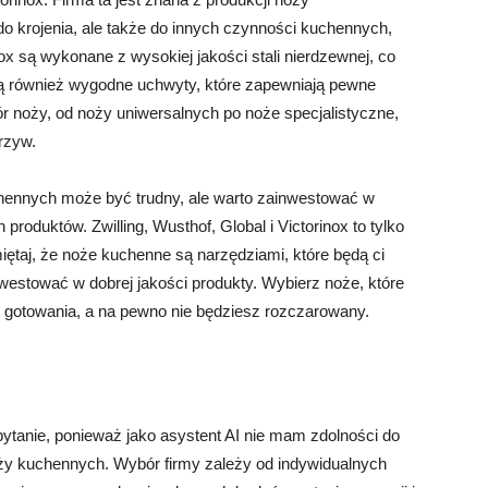
 do krojenia, ale także do innych czynności kuchennych,
nox są wykonane z wysokiej jakości stali nierdzewnej, co
ają również wygodne uchwyty, które zapewniają pewne
ór noży, od noży uniwersalnych po noże specjalistyczne,
arzyw.
ennych może być trudny, ale warto zainwestować w
produktów. Zwilling, Wusthof, Global i Victorinox to tylko
iętaj, że noże kuchenne są narzędziami, które będą ci
nwestować w dobrej jakości produkty. Wybierz noże, które
wi gotowania, a na pewno nie będziesz rozczarowany.
pytanie, ponieważ jako asystent AI nie mam zdolności do
ży kuchennych. Wybór firmy zależy od indywidualnych