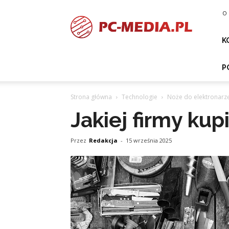
PC-
O 
media.pl
K
P
Strona główna
Technologie
Noże do elektronarz
Jakiej firmy ku
Przez
Redakcja
-
15 września 2025