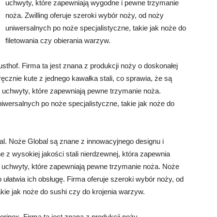
uchwyty, które zapewniają wygodne i pewne trzymanie
noża. Zwilling oferuje szeroki wybór noży, od noży
uniwersalnych po noże specjalistyczne, takie jak noże do
filetowania czy obierania warzyw.
thof. Firma ta jest znana z produkcji noży o doskonałej
ęcznie kute z jednego kawałka stali, co sprawia, że są
e uchwyty, które zapewniają pewne trzymanie noża.
iwersalnych po noże specjalistyczne, takie jak noże do
bal. Noże Global są znane z innowacyjnego designu i
 z wysokiej jakości stali nierdzewnej, która zapewnia
e uchwyty, które zapewniają pewne trzymanie noża. Noże
 ułatwia ich obsługę. Firma oferuje szeroki wybór noży, od
kie jak noże do sushi czy do krojenia warzyw.
orinox. Firma ta jest znana z produkcji noży