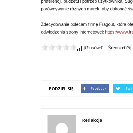
preferencji, budżetu i potrzeb użytkownika. Su
porównywanie różnych marek, aby dokonać ś
Zdecydowanie polecam firmę Fragout, która of
odwiedzenia strony internetowej:
https://www.fra
[Głosów:0 Średnia:0/5]
PODZIEL SIĘ
Facebook
Twit
Redakcja