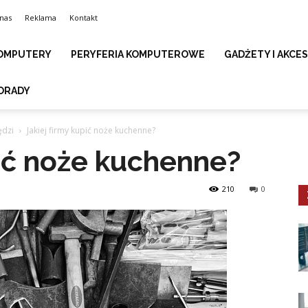
nas
Reklama
Kontakt
OMPUTERY
PERYFERIA KOMPUTEROWE
GADŻETY I AKCE
ORADY
ędzi
Jakiej firmy kupić noże kuchenne?
pić noże kuchenne?
210
0