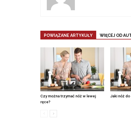
POWIĄZANE ARTYKUŁY
WIĘCEJ OD AU
Czy można trzymać nóż w lewej
Jaki nóż do
ręce?