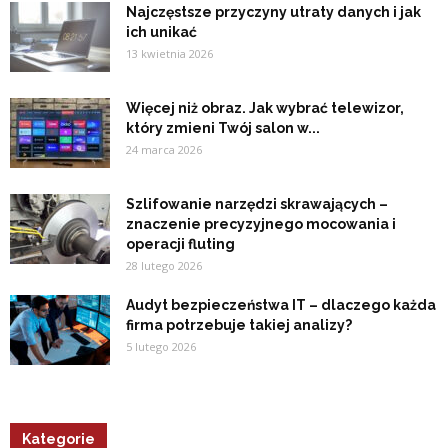
Najczęstsze przyczyny utraty danych i jak
ich unikać
13 kwietnia 2026
Więcej niż obraz. Jak wybrać telewizor,
który zmieni Twój salon w...
24 marca 2026
Szlifowanie narzędzi skrawających –
znaczenie precyzyjnego mocowania i
operacji fluting
28 lutego 2026
Audyt bezpieczeństwa IT – dlaczego każda
firma potrzebuje takiej analizy?
5 lutego 2026
Kategorie