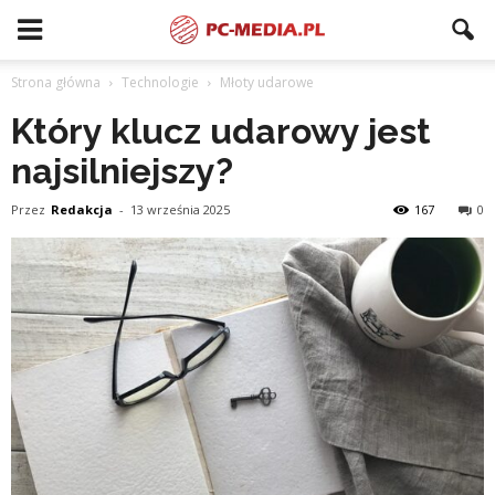
Strona główna
Technologie
Młoty udarowe
Który klucz udarowy jest
najsilniejszy?
Przez
Redakcja
-
13 września 2025
167
0