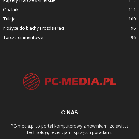
Papiery i tarcze szlifierskie
112
Opalarki
111
Tuleje
109
Nożyce do blachy i rozdzieraki
96
Tarcze diamentowe
96
O NAS
PC-media.pl to portal komputerowy z nowinkami ze świata
technologi, recenzjami sprzętu i poradami.