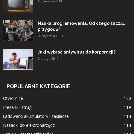
6 czerwca 2018
Nauka programowania. Od czego zacząć
przygodę?
20 stycznia 2021
Jaki wybrać antywirus do korporacji?
6 lutego 2019
POPULARNE KATEGORIE
Otwornice
120
Frezarki i strugi
119
Ładowarki akumulatory i zasilacze
114
Nasadki do elektronarzędzi
114