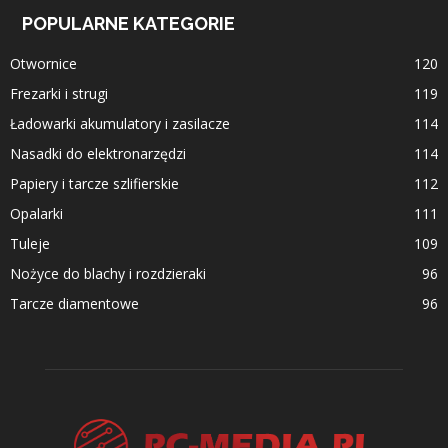
POPULARNE KATEGORIE
Otwornice
120
Frezarki i strugi
119
Ładowarki akumulatory i zasilacze
114
Nasadki do elektronarzędzi
114
Papiery i tarcze szlifierskie
112
Opalarki
111
Tuleje
109
Nożyce do blachy i rozdzieraki
96
Tarcze diamentowe
96