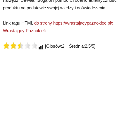
narzędzi DeWalt. Mogą oni pomóc Ci ocenić autentyczność
produktu na podstawie swojej wiedzy i doświadczenia.
Link tagu HTML
do strony https://wrastajacypaznokiec.pl/:
Wrastający Paznokieć
[Głosów:2 Średnia:2.5/5]