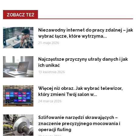
ZOBACZ TEŻ
Niezawodny internet do pracy zdalnej – jak
wybrać łącze, które wytrzyma...
21 maja 2026
Najczęstsze przyczyny utraty danych i jak
ich unikać
13 kwietnia 2026
Więcej niż obraz. Jak wybrać telewizor,
który zmieni Twój salon w...
24 marca 2026
Szlifowanie narzędzi skrawających –
znaczenie precyzyjnego mocowania i
operacji fluting