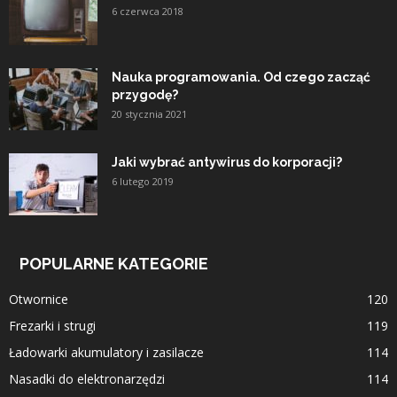
6 czerwca 2018
Nauka programowania. Od czego zacząć
przygodę?
20 stycznia 2021
Jaki wybrać antywirus do korporacji?
6 lutego 2019
POPULARNE KATEGORIE
Otwornice
120
Frezarki i strugi
119
Ładowarki akumulatory i zasilacze
114
Nasadki do elektronarzędzi
114