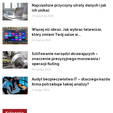
Najczęstsze przyczyny utraty danych i jak
ich unikać
13 kwietnia 2026
Więcej niż obraz. Jak wybrać telewizor,
który zmieni Twój salon w...
24 marca 2026
Szlifowanie narzędzi skrawających –
znaczenie precyzyjnego mocowania i
operacji fluting
28 lutego 2026
Audyt bezpieczeństwa IT – dlaczego każda
firma potrzebuje takiej analizy?
5 lutego 2026